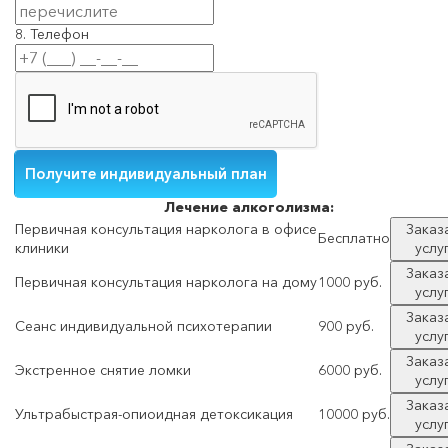
8. Телефон
Лечение
алкоголизма:
Первичная консультация нарколога в офисе
Заказ
Бесплатно
клиники
услу
Заказ
Первичная консультация нарколога на дому
1000 руб.
услу
Заказ
Сеанс индивидуальной психотерапии
900 руб.
услу
Заказ
Экстренное снятие ломки
6000 руб.
услу
Заказ
Ультрабыстрая-опиоидная детоксикация
10000 руб.
услу