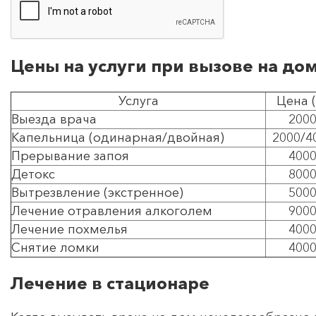
Цены на услуги при вызове на до
Услуга
Цена (
Выезда врача
200
Капельница (одинарная/двойная)
2000/4
Прерывание запоя
400
Детокс
800
Вытрезвление (экстренное)
500
Лечение отравления алкоголем
900
Лечение похмелья
400
Снятие ломки
400
Лечение в стационаре