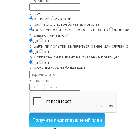
1. Возраст
2. Пол
женский
мужской
3. Как часто употребляет алкоголь?
ежедневно
несколько раз в неделю
выпивае
4. Бывают ли запои?
да
нет
5. Были ли попытки вылечиться ранее или случаи 
да
нет
6. Согласен ли пациент на оказание помощи?
да
нет
7. Хронические заболевания
8. Телефон