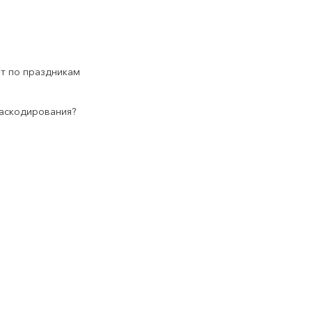
т по праздникам
раскодирования?