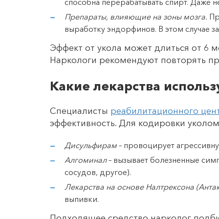
способна перерабатывать спирт. Даже 
Препараты, влияющие на зоны мозга.
Пр
выработку эндорфинов. В этом случае з
Эффект от укола может длиться от 6 м
Наркологи рекомендуют повторять пр
Какие лекарства исполь
Специалисты
реабилитационного цен
эффективность. Для кодировки уколо
Дисульфирам
– провоцирует агрессивну
Алгоминал
– вызывает болезненные симп
сосудов, другое).
Лекарства на основе Налтрексона (Анта
выпивки.
Подходящее средство нарколог подбир