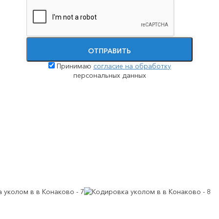
Принудительное лечение наркозависимости
Помощь при передозировке наркотиками
ОТПРАВИТЬ
Принимаю
согласие на обработку
персональных данных