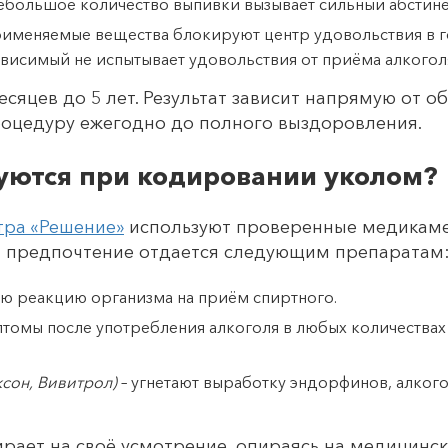
небольшое количество выпивки вызывает сильный абстин
именяемые вещества блокируют центр удовольствия в го
ависимый не испытывает удовольствия от приёма алкогол
есяцев до 5 лет. Результат зависит напрямую от о
оцедуру ежегодно до полного выздоровления.
зуются при кодировании уколом?
тра «Решение»
используют проверенные медикаме
м предпочтение отдается следующим препаратам
ю реакцию организма на приём спиртного.
томы после употребления алкоголя в любых количествах
ксон, Вивитрол)
– угнетают выработку эндорфинов, алкого
ает на своё усмотрение, опираясь на медицинск