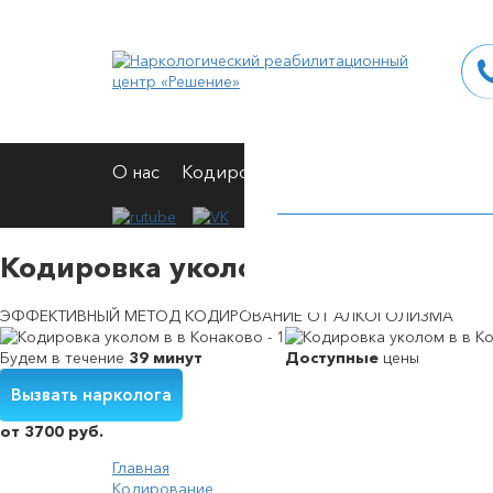
О нас
Кодирование
Вывод из запоя
Н
Кодировка уколом в в Конаково
ЭФФЕКТИВНЫЙ МЕТОД КОДИРОВАНИЕ ОТ АЛКОГОЛИЗМА
Будем в течение
39 минут
Доступные
цены
Вызвать нарколога
Кодирование от алкоголизма на дому
Вшивание от алкогольной зависимости
Снятие симптомов алкогольной интоксикации
Принудительное выведение из запоя
от 3700 руб.
Главная
Кодирование