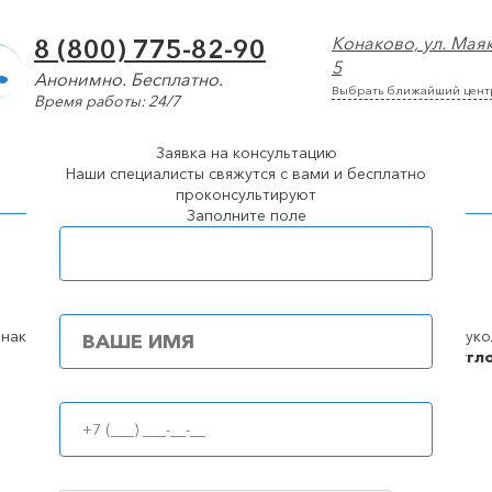
Конаково, ул. Мая
8 (800) 775-82-90
5
Анонимно. Бесплатно.
Выбрать ближайший цент
Время работы: 24/7
Заявка на консультацию
арколог
Лечение алкоголизма
Лечение наркомании
Наши специалисты свяжутся с вами и бесплатно
проконсультируют
Заполните поле
Популярные города
100%
анонимность
Работаем
кругл
Принудительное лечение алкоголизма (интервенция)