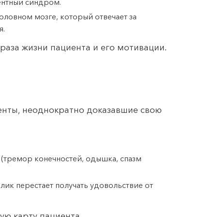
ентный синдром.
ловном мозге, который отвечает за
я.
браза жизни пациента и его мотивации.
нты, неоднократно доказавшие свою
:
 (тремор конечностей, одышка, спазм
лик перестает получать удовольствие от
ую карту пациента.